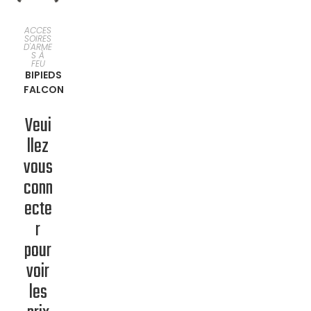
SÉLECTI
ACCES
SOIRES
D'ARME
ONNER
S À
FEU
BIPIEDS
UNE
FALCON
OPTION
Veui
llez
vous
conn
ecte
r
pour
voir
les