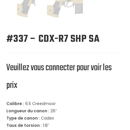
#337 – CDX-R7 SHP SA
Veuillez vous connecter pour voir les
prix
Calibre :
6.5 Creedmoor
Longueur du canon :
26″
Type de canon :
Cadex
Taux de torsion :
1:8″