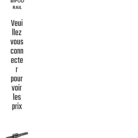
BIPOD
RAIL
Veui
llez
vous
conn
ecte
r
pour
voir
les
prix