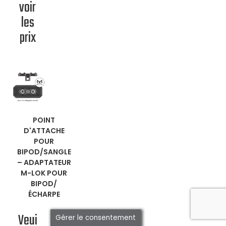
voir
les
prix
EN
POINT
D'ATTACHE
SAVOIR
POUR
BIPOD/SANGLE
PLUS
–
ADAPTATEUR
M-LOK POUR
BIPOD/
ÉCHARPE
Veui
Gérer le consentement