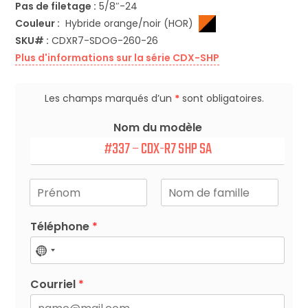
Pas de filetage :
5/8″-24
Couleur :
Hybride orange/noir (HOR)
SKU# :
CDXR7-SDOG-260-26
Plus d'informations sur la série CDX-SHP
Les champs marqués d’un
*
sont obligatoires.
Nom du modèle
P
e
r
P
N
r
o
s
Téléphone
*
é
m
o
n
n
o
n
m
e
Courriel
*
d