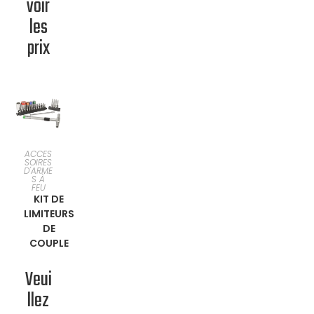
voir
les
prix
EN
ACCES
SOIRES
D'ARME
SAVOIR
S À
FEU
KIT DE
PLUS
LIMITEURS
DE
COUPLE
Veui
llez