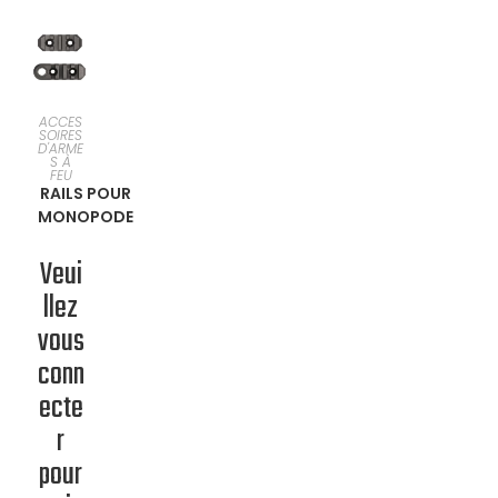
SÉLECTI
ACCES
SOIRES
D'ARME
ONNER
S À
FEU
RAILS POUR
UNE
MONOPODE
OPTION
Veui
llez
vous
conn
ecte
r
pour