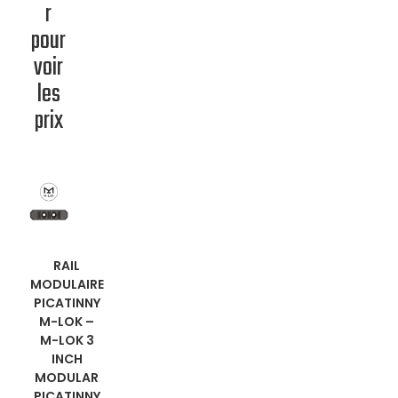
r
pour
voir
les
prix
EN
RAIL
MODULAIRE
SAVOIR
PICATINNY
M-LOK
–
PLUS
M-LOK 3
INCH
MODULAR
PICATINNY