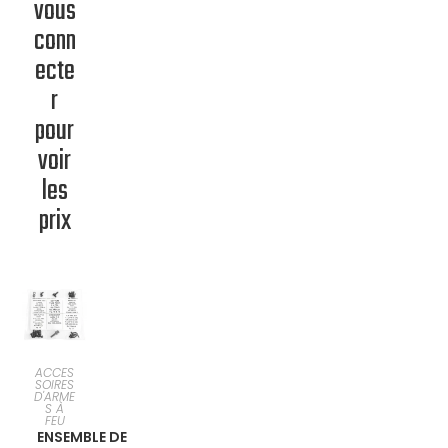
vous
conn
ecte
r
pour
voir
les
prix
EN
ACCES
SOIRES
D'ARME
SAVOIR
S À
FEU
ENSEMBLE DE
PLUS