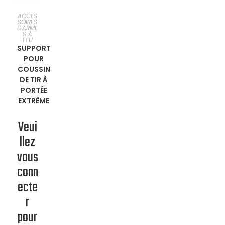
EN
ACCES
SOIRES
D'ARME
SAVOIR
S À
FEU
SUPPORT
PLUS
POUR
COUSSIN
DE TIR À
PORTÉE
EXTRÊME
Veui
llez
vous
conn
ecte
r
pour