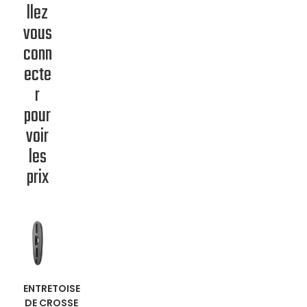
llez
vous
conn
ecte
r
pour
voir
les
prix
EN
ENTRETOISE
DE CROSSE