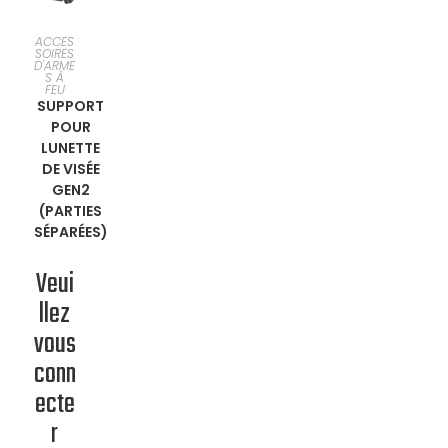
VOIR LES
ACCES
SOIRES
D'ARME
PRODUIT
S À
FEU
SUPPORT
S
POUR
LUNETTE
DE VISÉE
GEN2
(PARTIES
SÉPARÉES)
Veui
llez
vous
conn
ecte
r