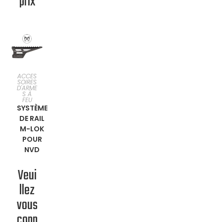
prix
EN
ACCES
SOIRES
D'ARME
SAVOIR
S À
FEU
SYSTÈME
PLUS
DE RAIL
M-LOK
POUR
NVD
Veui
llez
vous
conn