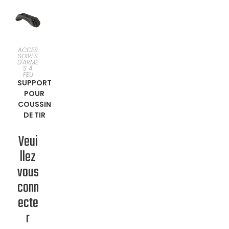
EN
ACCES
SOIRES
D'ARME
SAVOIR
S À
FEU
SUPPORT
PLUS
POUR
COUSSIN
DE TIR
Veui
llez
vous
conn
ecte
r