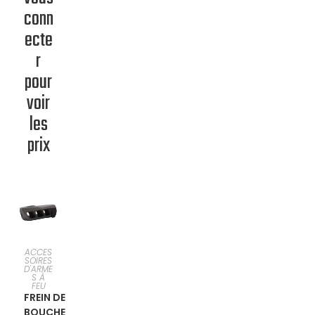
conn
ecte
r
pour
voir
les
prix
SÉLECTI
ACCES
SOIRES
D'ARME
ONNER
S À
FEU
FREIN DE
UNE
BOUCHE