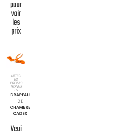
pour
voir
les
prix
EN
ARTICL
ES
PROMO
SAVOIR
TIONNE
LS
DRAPEAU
PLUS
DE
CHAMBRE
CADEX
Veui