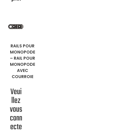
EN
RAILS POUR
MONOPODE
SAVOIR
–
RAIL POUR
MONOPODE
PLUS
AVEC
COURROIE
Veui
llez
vous
conn
ecte