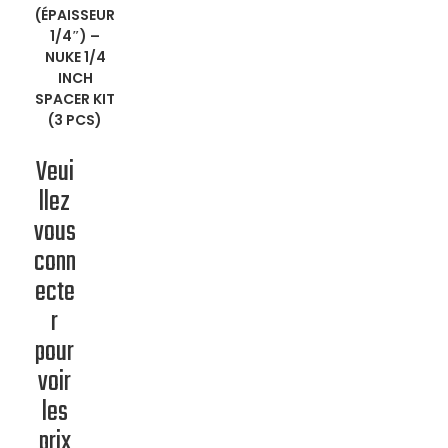
SAVOIR
(ÉPAISSEUR
1/4″)
–
PLUS
NUKE 1/4
INCH
SPACER KIT
(3 PCS)
Veui
llez
vous
conn
ecte
r
pour
voir
les
prix