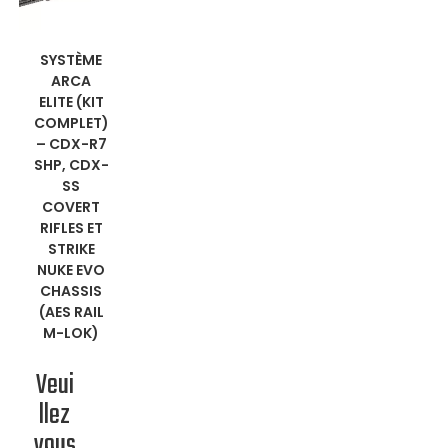
EN
SYSTÈME
ARCA
SAVOIR
ELITE (KIT
COMPLET)
PLUS
–
CDX-R7
SHP, CDX-
SS
COVERT
RIFLES ET
STRIKE
NUKE EVO
CHASSIS
(AES RAIL
M-LOK)
Veui
llez
vous