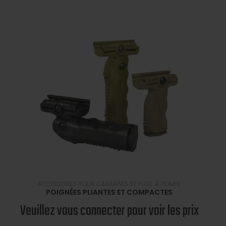
SÉLECTIONNER UNE OPTION
ACCESSOIRES POUR CARABINES ET FUSIL À POMPE
POIGNÉES PLIANTES ET COMPACTES
Veuillez vous connecter pour voir les prix