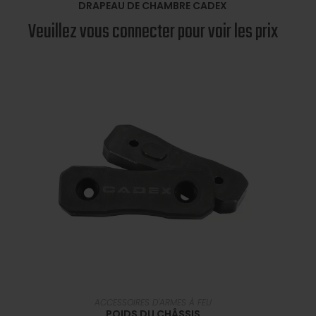
DRAPEAU DE CHAMBRE CADEX
Veuillez vous connecter pour voir les prix
SÉLECTIONNER UNE OPTION
ACCESSOIRES D'ARMES À FEU
POIDS DU CHÂSSIS