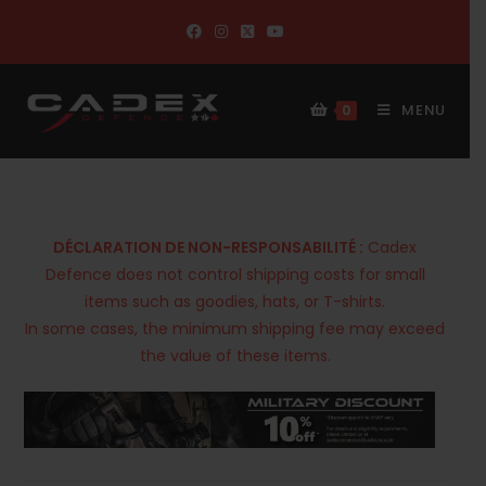
MENU
0
DÉCLARATION DE NON-RESPONSABILITÉ :
Cadex
Defence does not control shipping costs for small
items such as goodies, hats, or T-shirts.
In some cases, the minimum shipping fee may exceed
the value of these items.