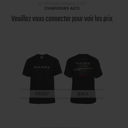
SÉLECTIONNER UNE OPTION
ACCESSOIRES D'ARMES À FEU
CHARGEURS AICS
Veuillez vous connecter pour voir les prix
SÉLECTIONNER UNE OPTION