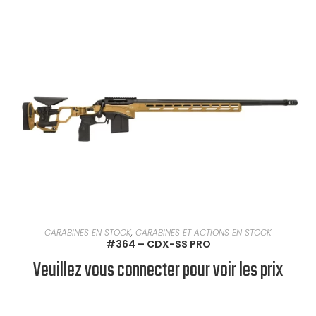
EN SAVOIR PLUS
CARABINES EN STOCK
,
CARABINES ET ACTIONS EN STOCK
#364 – CDX-SS PRO
Veuillez vous connecter pour voir les prix