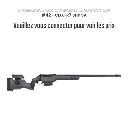
EN SAVOIR PLUS
CARABINES EN STOCK
,
CARABINES ET ACTIONS EN STOCK
#42 - CDX-R7 SHP SA
Veuillez vous connecter pour voir les prix