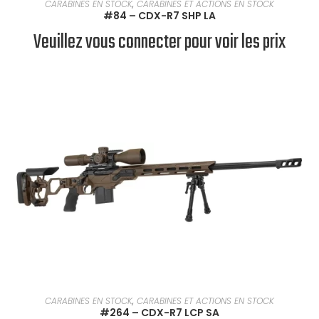
EN SAVOIR PLUS
CARABINES EN STOCK
,
CARABINES ET ACTIONS EN STOCK
#84 – CDX-R7 SHP LA
Veuillez vous connecter pour voir les prix
EN SAVOIR PLUS
CARABINES EN STOCK
,
CARABINES ET ACTIONS EN STOCK
#264 – CDX-R7 LCP SA