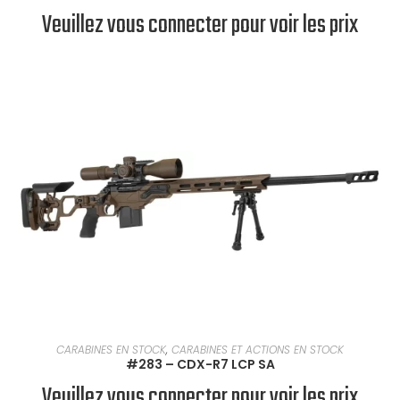
Veuillez vous connecter pour voir les prix
EN SAVOIR PLUS
CARABINES EN STOCK
,
CARABINES ET ACTIONS EN STOCK
#283 – CDX-R7 LCP SA
Veuillez vous connecter pour voir les prix