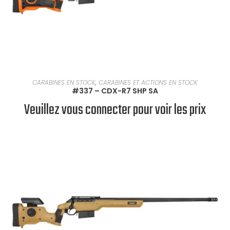
EN SAVOIR PLUS
CARABINES EN STOCK
,
CARABINES ET ACTIONS EN STOCK
#337 – CDX-R7 SHP SA
Veuillez vous connecter pour voir les prix