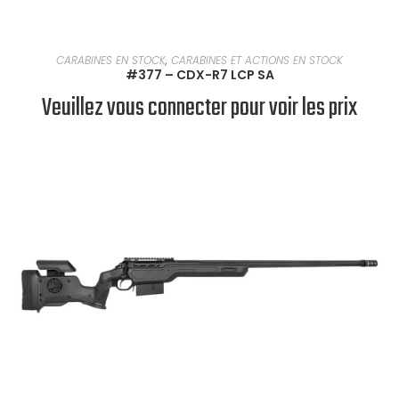
EN SAVOIR PLUS
CARABINES EN STOCK
,
CARABINES ET ACTIONS EN STOCK
#377 – CDX-R7 LCP SA
Veuillez vous connecter pour voir les prix