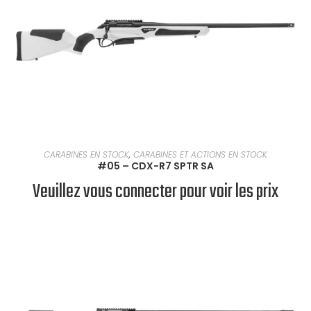
EN SAVOIR PLUS
CARABINES EN STOCK
,
CARABINES ET ACTIONS EN STOCK
#05 – CDX-R7 SPTR SA
Veuillez vous connecter pour voir les prix