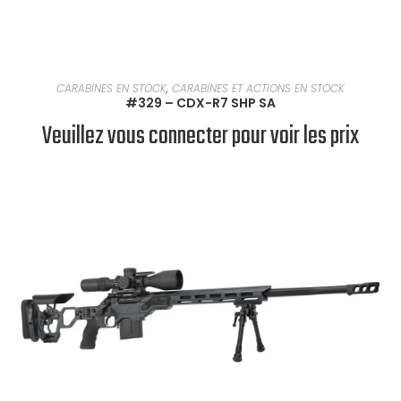
EN SAVOIR PLUS
CARABINES EN STOCK
,
CARABINES ET ACTIONS EN STOCK
#329 – CDX-R7 SHP SA
Veuillez vous connecter pour voir les prix