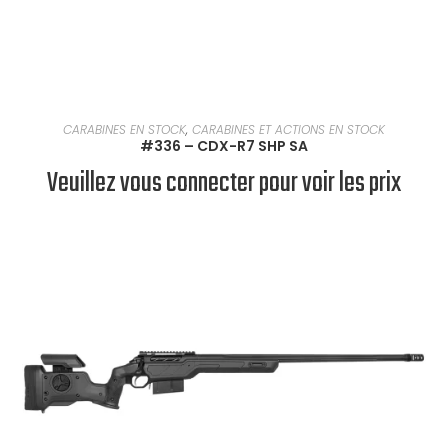
EN SAVOIR PLUS
CARABINES EN STOCK
,
CARABINES ET ACTIONS EN STOCK
#336 – CDX-R7 SHP SA
Veuillez vous connecter pour voir les prix