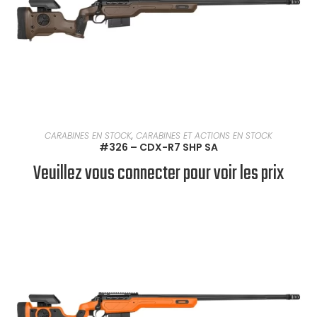
EN SAVOIR PLUS
CARABINES EN STOCK
,
CARABINES ET ACTIONS EN STOCK
#326 – CDX-R7 SHP SA
Veuillez vous connecter pour voir les prix