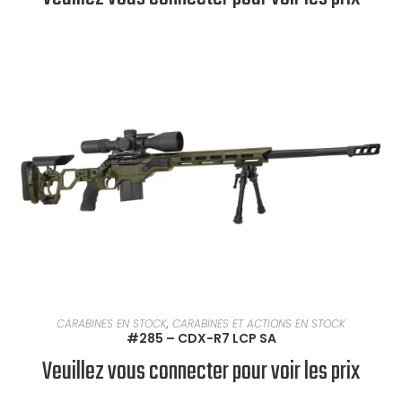
EN SAVOIR PLUS
CARABINES EN STOCK
,
CARABINES ET ACTIONS EN STOCK
#285 – CDX-R7 LCP SA
Veuillez vous connecter pour voir les prix