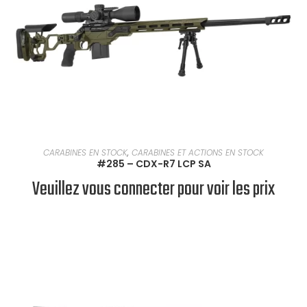
EN SAVOIR PLUS
CARABINES EN STOCK
,
CARABINES ET ACTIONS EN STOCK
#285 – CDX-R7 LCP SA
Veuillez vous connecter pour voir les prix