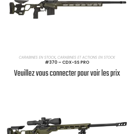
EN SAVOIR PLUS
CARABINES EN STOCK
,
CARABINES ET ACTIONS EN STOCK
#370 – CDX-SS PRO
Veuillez vous connecter pour voir les prix