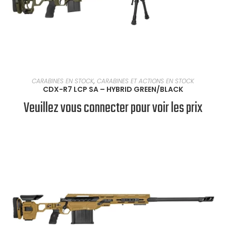
EN SAVOIR PLUS
CARABINES EN STOCK
,
CARABINES ET ACTIONS EN STOCK
CDX-R7 LCP SA – HYBRID GREEN/BLACK
Veuillez vous connecter pour voir les prix