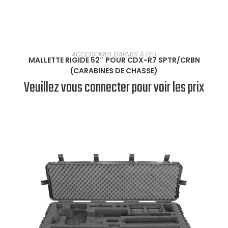
EN SAVOIR PLUS
ACCESSOIRES D'ARMES À FEU
MALLETTE RIGIDE 52″ POUR CDX-R7 SPTR/CRBN
(CARABINES DE CHASSE)
Veuillez vous connecter pour voir les prix