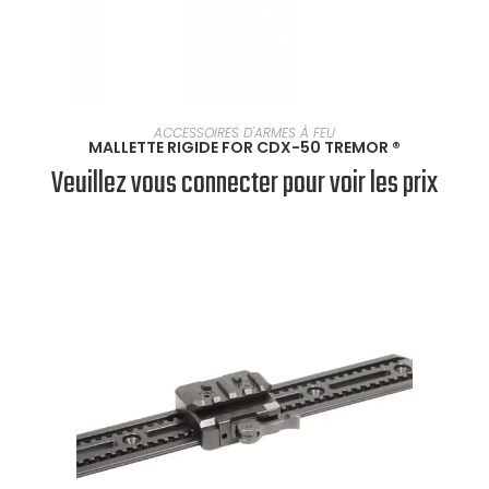
SÉLECTIONNER UNE OPTION
ACCESSOIRES D'ARMES À FEU
MALLETTE RIGIDE FOR CDX-50 TREMOR ®
Veuillez vous connecter pour voir les prix