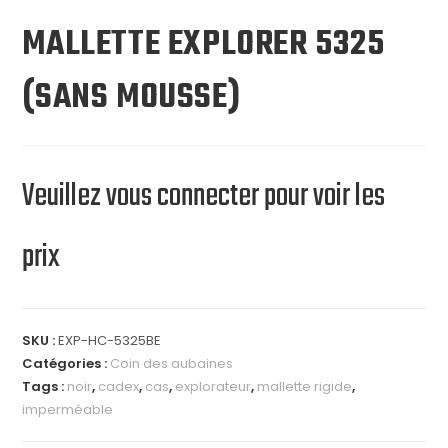
MALLETTE EXPLORER 5325
(SANS MOUSSE)
Veuillez vous connecter pour voir les
prix
SKU :
EXP-HC-5325BE
Catégories :
Coin des aubaines
Tags :
noir
,
cadex
,
cas
,
explorateur
,
mallette rigide
,
imperméable