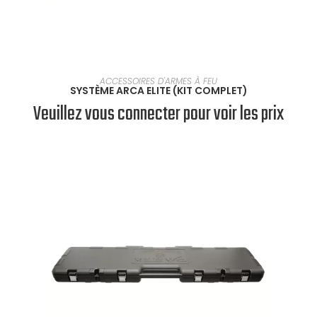
SÉLECTIONNER UNE OPTION
ACCESSOIRES D'ARMES À FEU
SYSTÈME ARCA ELITE (KIT COMPLET)
Veuillez vous connecter pour voir les prix