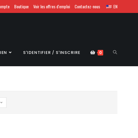
ompte
Boutique
Voir les offres d'emploi
Contactez-nous
EN
IEN
S'IDENTIFIER / S'INSCRIRE
0