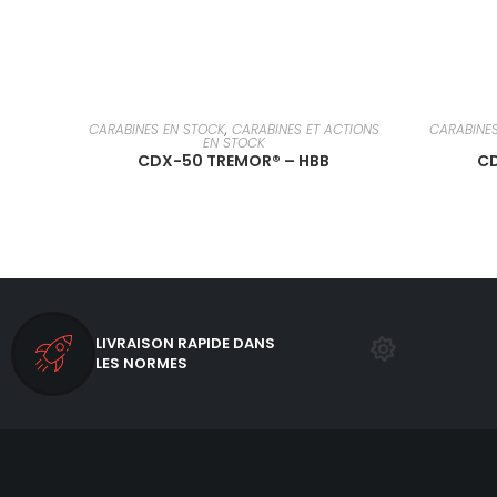
EN SAVOIR PLUS
CARABINES EN STOCK
,
CARABINES ET ACTIONS
CARABINE
EN STOCK
CDX-50 TREMOR® – HBB
CD
LIVRAISON RAPIDE DANS
LES NORMES