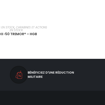
EN SAVOIR PLUS
S EN STOCK
,
CARABINES ET ACTIONS
EN STOCK
X-50 TREMOR® – HGB
BÉNÉFICIEZ D'UNE RÉDUCTION
MILITAIRE