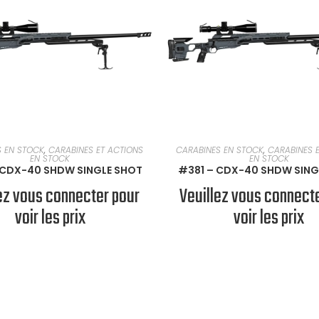
EN SAVOIR PLUS
EN SAVOIR PLUS
S EN STOCK
,
CARABINES ET ACTIONS
CARABINES EN STOCK
,
CARABINES 
EN STOCK
EN STOCK
 CDX-40 SHDW SINGLE SHOT
#381 – CDX-40 SHDW SING
ez vous connecter pour
Veuillez vous connect
voir les prix
voir les prix