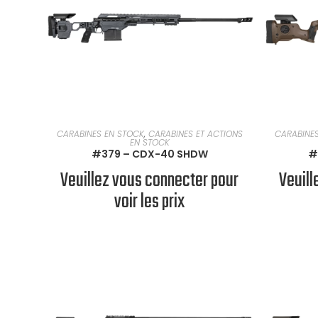
EN SAVOIR PLUS
CARABINES EN STOCK
,
CARABINES ET ACTIONS
CARABINE
EN STOCK
#379 – CDX-40 SHDW
#
Veuillez vous connecter pour
Veuill
voir les prix