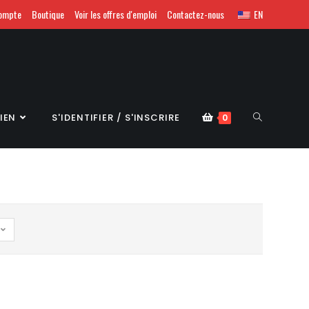
ompte
Boutique
Voir les offres d'emploi
Contactez-nous
EN
IEN
S'IDENTIFIER / S'INSCRIRE
0