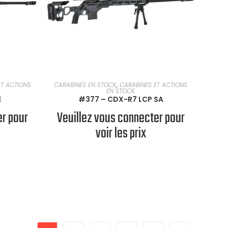
EN SAVOIR PLUS
ET ACTIONS
CARABINES EN STOCK
,
CARABINES ET ACTIONS
EN STOCK
E
#377 – CDX-R7 LCP SA
er pour
Veuillez vous connecter pour
voir les prix