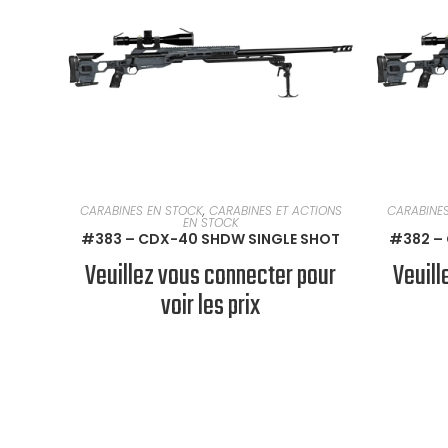
EN SAVOIR PLUS
CARABINES EN STOCK
,
CARABINES ET ACTIONS
CARABINE
EN STOCK
#383 – CDX-40 SHDW SINGLE SHOT
#382 –
Veuillez vous connecter pour
Veuill
voir les prix