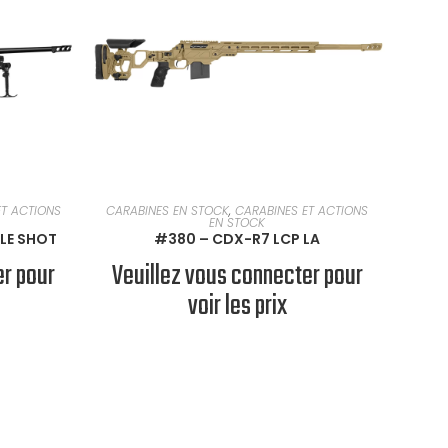
EN SAVOIR PLUS
ET ACTIONS
CARABINES EN STOCK
,
CARABINES ET ACTIONS
EN STOCK
LE SHOT
#380 – CDX-R7 LCP LA
er pour
Veuillez vous connecter pour
voir les prix