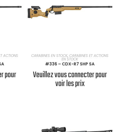
EN SAVOIR PLUS
ET ACTIONS
CARABINES EN STOCK
,
CARABINES ET ACTIONS
EN STOCK
SA
#336 – CDX-R7 SHP SA
er pour
Veuillez vous connecter pour
voir les prix