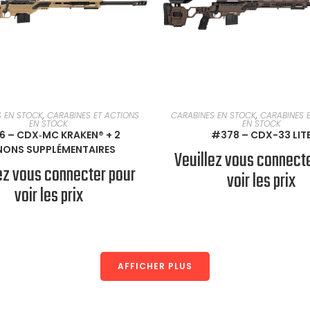
READ MORE
EN SAVOIR PLUS
S EN STOCK
,
CARABINES ET ACTIONS
CARABINES EN STOCK
,
CARABINES 
EN STOCK
EN STOCK
 – CDX‑MC KRAKEN® + 2
#378 – CDX-33 LIT
ONS SUPPLÉMENTAIRES
Veuillez vous connect
ez vous connecter pour
voir les prix
voir les prix
AFFICHER PLUS