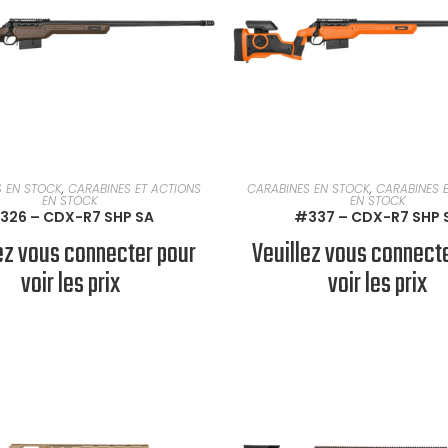
EN SAVOIR PLUS
EN SAVOIR PLUS
S EN STOCK
,
CARABINES ET ACTIONS
CARABINES EN STOCK
,
CARABINES 
EN STOCK
EN STOCK
326 – CDX-R7 SHP SA
#337 – CDX-R7 SHP 
ez vous connecter pour
Veuillez vous connect
voir les prix
voir les prix