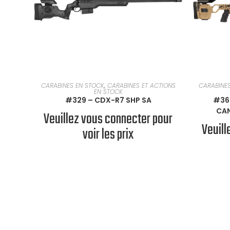
EN SAVOIR PLUS
CARABINES EN STOCK
,
CARABINES ET ACTIONS
CARABINE
EN STOCK
#329 – CDX-R7 SHP SA
#366
CAN
Veuillez vous connecter pour
Veuill
voir les prix