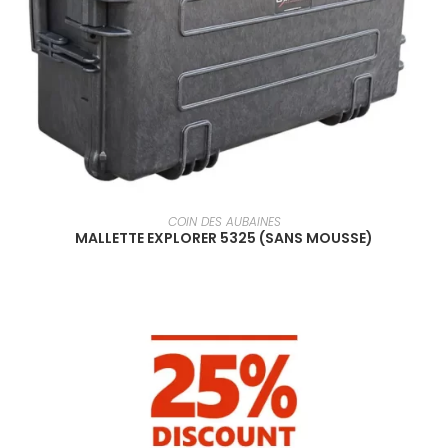
EN SAVOIR PLUS
COIN DES AUBAINES
MALLETTE EXPLORER 5325 (SANS MOUSSE)