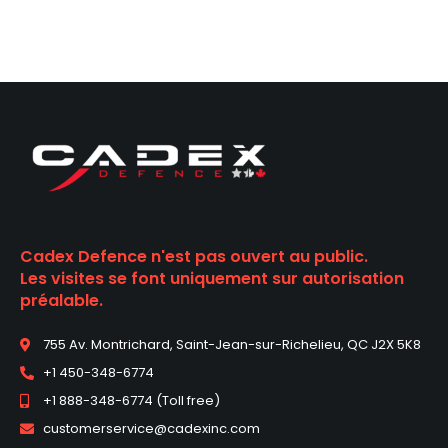
l
t
e
r
n
a
t
i
v
e
Cadex Defence n'est pas ouvert au public.
:
Les visites se font uniquement sur autorisation
préalable.
755 Av. Montrichard, Saint-Jean-sur-Richelieu, QC J2X 5K8
+1 450-348-6774
+1 888-348-6774 (Toll free)
customerservice@cadexinc.com