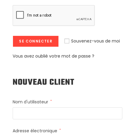
A
Souvenez-vous de moi
SE CONNECTER
l
t
Vous avez oublié votre mot de passe ?
e
r
n
NOUVEAU CLIENT
a
t
i
Nom d'utilisateur
*
v
e
:
Adresse électronique
*