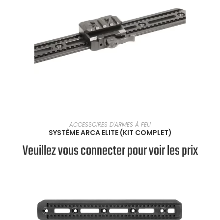
SÉLECTIONNER UNE OPTION
ACCESSOIRES D'ARMES À FEU
SYSTÈME ARCA ELITE (KIT COMPLET)
Veuillez vous connecter pour voir les prix