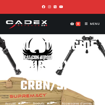
MENU
0
MALETTE RIGIDE
POUR CDX-R7
CRBN/SPTR
Accueil
Produits
Accessoires d'armes à feu