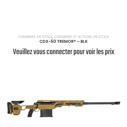
EN SAVOIR PLUS
CARABINES EN STOCK
,
CARABINES ET ACTIONS EN STOCK
CDX-50 TREMOR® – BLK
Veuillez vous connecter pour voir les prix