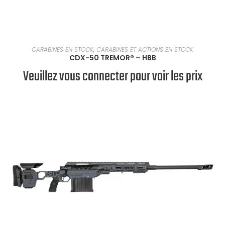
EN SAVOIR PLUS
CARABINES EN STOCK
,
CARABINES ET ACTIONS EN STOCK
CDX-50 TREMOR® – HBB
Veuillez vous connecter pour voir les prix