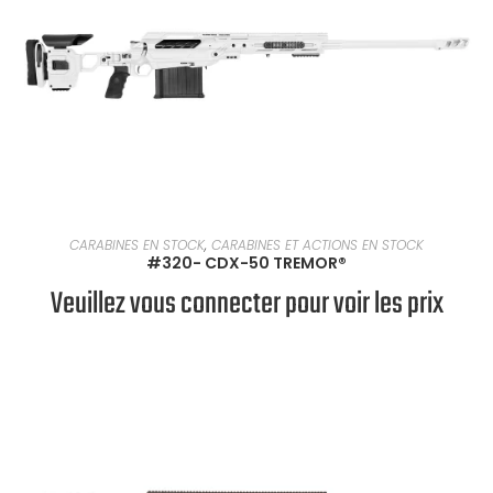
EN SAVOIR PLUS
CARABINES EN STOCK
,
CARABINES ET ACTIONS EN STOCK
#320- CDX-50 TREMOR®
Veuillez vous connecter pour voir les prix