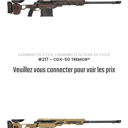
EN SAVOIR PLUS
CARABINES EN STOCK
,
CARABINES ET ACTIONS EN STOCK
#217 – CDX-50 TREMOR®
Veuillez vous connecter pour voir les prix