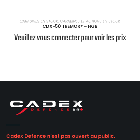
EN SAVOIR PLUS
CARABINES EN STOCK
,
CARABINES ET ACTIONS EN STOCK
CDX-50 TREMOR® – HGB
Veuillez vous connecter pour voir les prix
Cadex Defence n'est pas ouvert au public.