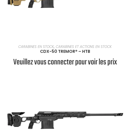
EN SAVOIR PLUS
CARABINES EN STOCK
,
CARABINES ET ACTIONS EN STOCK
CDX-50 TREMOR® – HTB
Veuillez vous connecter pour voir les prix