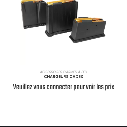
SÉLECTIONNER UNE OPTION
ACCESSOIRES D'ARMES À FEU
CHARGEURS CADEX
Veuillez vous connecter pour voir les prix