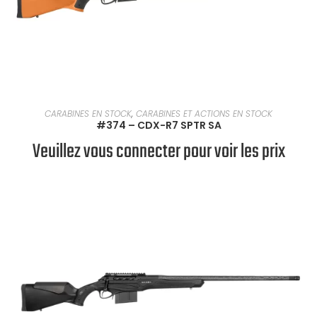
EN SAVOIR PLUS
CARABINES EN STOCK
,
CARABINES ET ACTIONS EN STOCK
#374 – CDX-R7 SPTR SA
Veuillez vous connecter pour voir les prix