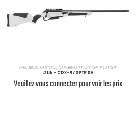
EN SAVOIR PLUS
CARABINES EN STOCK
,
CARABINES ET ACTIONS EN STOCK
#05 – CDX-R7 SPTR SA
Veuillez vous connecter pour voir les prix