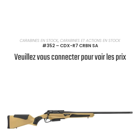
EN SAVOIR PLUS
CARABINES EN STOCK
,
CARABINES ET ACTIONS EN STOCK
#352 – CDX-R7 CRBN SA
Veuillez vous connecter pour voir les prix