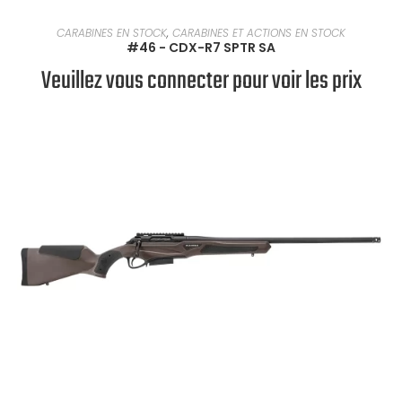
EN SAVOIR PLUS
CARABINES EN STOCK
,
CARABINES ET ACTIONS EN STOCK
#46 - CDX-R7 SPTR SA
Veuillez vous connecter pour voir les prix