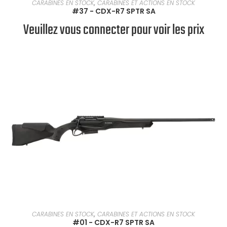
EN SAVOIR PLUS
CARABINES EN STOCK
,
CARABINES ET ACTIONS EN STOCK
#37 - CDX-R7 SPTR SA
Veuillez vous connecter pour voir les prix
EN SAVOIR PLUS
CARABINES EN STOCK
,
CARABINES ET ACTIONS EN STOCK
#01 - CDX-R7 SPTR SA