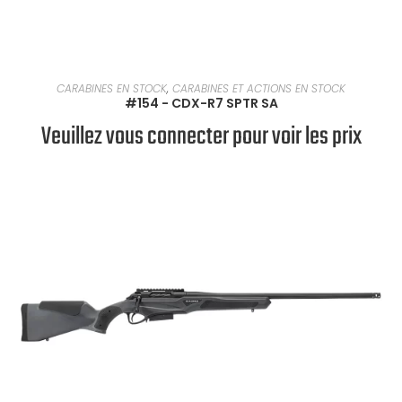
EN SAVOIR PLUS
CARABINES EN STOCK
,
CARABINES ET ACTIONS EN STOCK
#154 - CDX-R7 SPTR SA
Veuillez vous connecter pour voir les prix