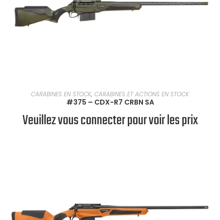
EN SAVOIR PLUS
CARABINES EN STOCK
,
CARABINES ET ACTIONS EN STOCK
#375 – CDX-R7 CRBN SA
Veuillez vous connecter pour voir les prix