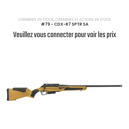
EN SAVOIR PLUS
CARABINES EN STOCK
,
CARABINES ET ACTIONS EN STOCK
#79 - CDX-R7 SPTR SA
Veuillez vous connecter pour voir les prix