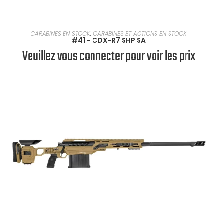
EN SAVOIR PLUS
CARABINES EN STOCK
,
CARABINES ET ACTIONS EN STOCK
#41 - CDX-R7 SHP SA
Veuillez vous connecter pour voir les prix