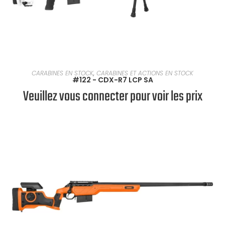
EN SAVOIR PLUS
CARABINES EN STOCK
,
CARABINES ET ACTIONS EN STOCK
#122 - CDX-R7 LCP SA
Veuillez vous connecter pour voir les prix