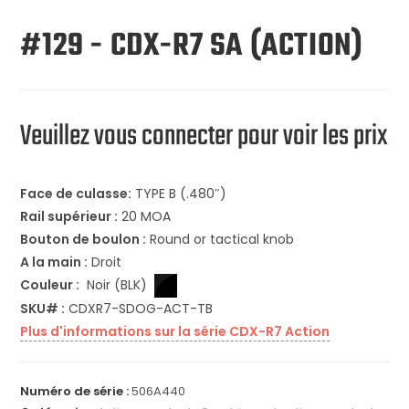
#129 - CDX-R7 SA (ACTION)
Veuillez vous connecter pour voir les prix
Face de culasse:
TYPE B (.480″)
Rail supérieur :
20 MOA
Bouton de boulon :
Round or tactical knob
A la main :
Droit
Couleur :
Noir (BLK)
SKU# :
CDXR7-SDOG-ACT-TB
Plus d'informations sur la série CDX-R7 Action
Numéro de série :
506A440