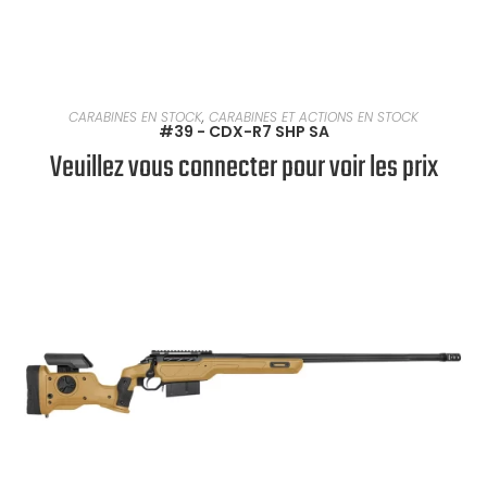
EN SAVOIR PLUS
CARABINES EN STOCK
,
CARABINES ET ACTIONS EN STOCK
#39 - CDX-R7 SHP SA
Veuillez vous connecter pour voir les prix