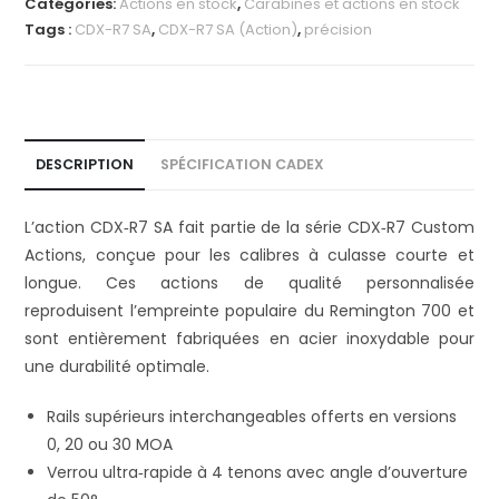
Catégories:
Actions en stock
,
Carabines et actions en stock
Tags :
CDX-R7 SA
,
CDX-R7 SA (Action)
,
précision
DESCRIPTION
SPÉCIFICATION CADEX
L’action CDX‑R7 SA fait partie de la série CDX‑R7 Custom
Actions, conçue pour les calibres à culasse courte et
longue. Ces actions de qualité personnalisée
reproduisent l’empreinte populaire du Remington 700 et
sont entièrement fabriquées en acier inoxydable pour
une durabilité optimale.
Rails supérieurs interchangeables offerts en versions
0, 20 ou 30 MOA
Verrou ultra‑rapide à 4 tenons avec angle d’ouverture