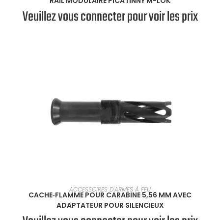
RAIL MODULAIRE PICATINNY M-LOK
Veuillez vous connecter pour voir les prix
EN SAVOIR PLUS
ACCESSOIRES D'ARMES À FEU
CACHE‑FLAMME POUR CARABINE 5,56 MM AVEC
ADAPTATEUR POUR SILENCIEUX