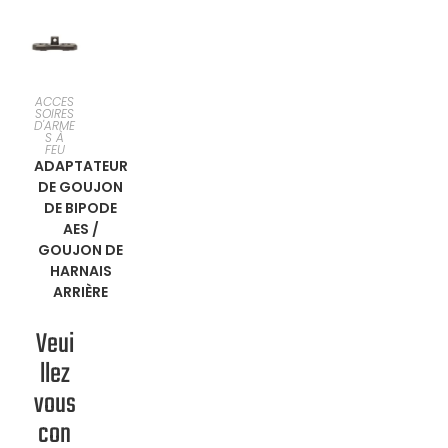
SÉLECTI
ACCES
SOIRES
D'ARME
ONNER
S À
FEU
ADAPTATEUR
UNE
DE GOUJON
DE BIPODE
OPTION
AES /
GOUJON DE
HARNAIS
ARRIÈRE
Veui
llez
vous
con