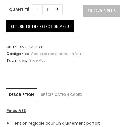
-
+
QUANTITÉ
EN SAVOIR PLUS
RETURN TO THE SELECTION MENU
A
l
SKU :
03127-A417-K1
t
Catégories :
Accessoires d'armes à feu
e
Tags :
aes
,
Pince AES
r
n
a
t
i
DESCRIPTION
SPÉCIFICATION CADEX
v
e
Pince AES
:
Tension réglable pour un ajustement parfait.