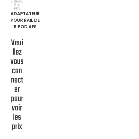
D'ARME
ONNER
S À
FEU
ADAPTATEUR
UNE
POUR RAIL DE
BIPOD AES
OPTION
Veui
llez
vous
con
nect
er
pour
voir
les
prix