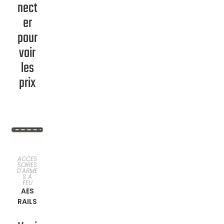
nect
er
pour
voir
les
prix
SÉLECTI
ACCES
SOIRES
D'ARME
ONNER
S À
FEU
AES
UNE
RAILS
OPTION