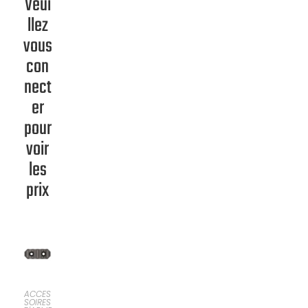
Veui
llez
vous
con
nect
er
pour
voir
les
prix
SÉLECTI
ACCES
SOIRES