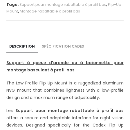
e
Tags :
Support pour montage rabattable à profil bas
,
Flip-Up
r
Mount
,
Montage rabattable à profil bas
n
a
t
i
v
DESCRIPTION
SPÉCIFICATION CADEX
e
:
Support à queue d'aronde ou à baïonnette pour
montage basculant à profil bas
The Low Profile Flip Up Mount is a ruggedized aluminum
NVG mount that combines lightness with a low-profile
design and a maximum range of adjustability.
Les
Support pour montage rabattable à profil bas
offers a secure and adaptable interface for night vision
devices. Designed specifically for the Cadex Flip Up