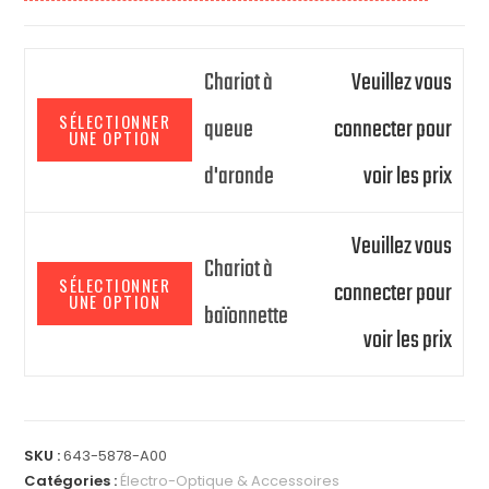
Chariot à
Veuillez vous
SÉLECTIONNER
queue
connecter pour
UNE OPTION
d'aronde
voir les prix
Veuillez vous
Chariot à
SÉLECTIONNER
connecter pour
UNE OPTION
baïonnette
voir les prix
A
l
SKU :
643-5878-A00
t
Catégories :
Électro-Optique & Accessoires