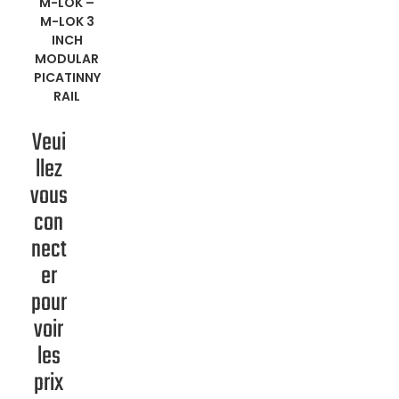
M-LOK
–
PLUS
M-LOK 3
INCH
MODULAR
PICATINNY
RAIL
Veui
llez
vous
con
nect
er
pour
voir
les
prix