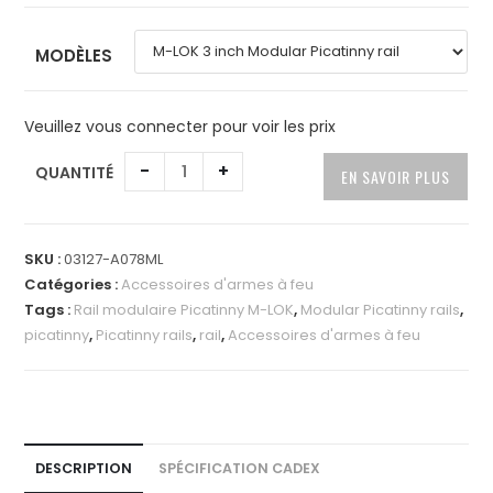
MODÈLES
Veuillez vous connecter pour voir les prix
A
-
+
QUANTITÉ
EN SAVOIR PLUS
l
t
e
SKU :
03127-A078ML
r
Catégories :
Accessoires d'armes à feu
n
Tags :
Rail modulaire Picatinny M-LOK
,
Modular Picatinny rails
,
a
picatinny
,
Picatinny rails
,
rail
,
Accessoires d'armes à feu
t
i
v
e
:
DESCRIPTION
SPÉCIFICATION CADEX