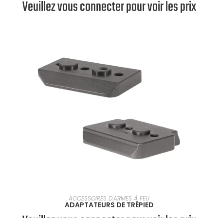
Veuillez vous connecter pour voir les prix
VOIR LES PRODUITS
ACCESSOIRES D'ARMES À FEU
ADAPTATEURS DE TRÉPIED