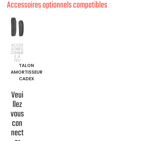
Accessoires optionnels compatibles
SÉLECTI
ACCES
SOIRES
D'ARME
ONNER
S À
FEU
TALON
UNE
AMORTISSEUR
CADEX
OPTION
Veui
llez
vous
con
nect