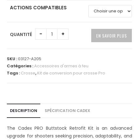
ACTIONS COMPATIBLES
A
-
+
QUANTITÉ
EN SAVOIR PLUS
l
t
e
SKU :
03127-A205
r
Catégories :
Accessoires d'armes à feu
n
Tags :
Crosse
,
Kit de conversion pour crosse Pro
a
t
i
v
e
DESCRIPTION
SPÉCIFICATION CADEX
:
The Cadex PRO Buttstock Retrofit Kit is an advanced
upgrade for shooters seeking precision, adaptability, and