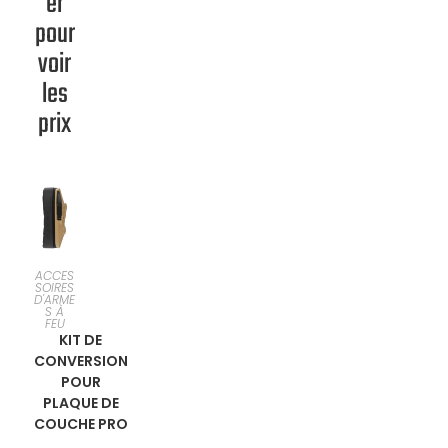
er
pour
voir
les
prix
SÉLECTI
ACCES
SOIRES
D'ARME
ONNER
S À
FEU
KIT DE
UNE
CONVERSION
POUR
OPTION
PLAQUE DE
COUCHE PRO