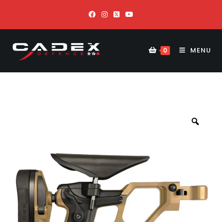
MENU
0