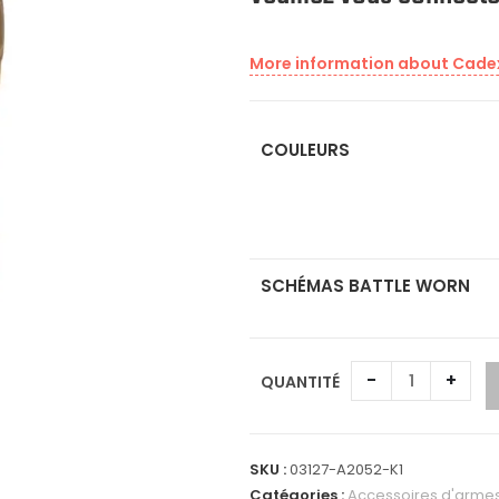
More information about Cadex
COULEURS
SCHÉMAS BATTLE WORN
-
+
QUANTITÉ
A
l
SKU :
03127-A2052-K1
t
Catégories :
Accessoires d'armes