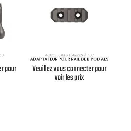
PTION
SÉLECTIONNER UNE OPTION
EU
ACCESSOIRES D'ARMES À FEU
ADAPTATEUR POUR RAIL DE BIPOD AES
er pour
Veuillez vous connecter pour
voir les prix