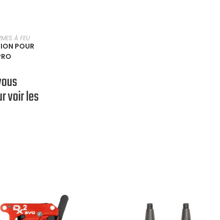
UNE OPTION
RMES À FEU
SION POUR
PRO
vous
r voir les