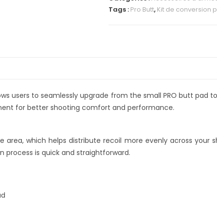
e
Tags :
Pro Butt
,
Kit de conversion 
r
n
a
t
i
v
e
ows users to seamlessly upgrade from the small PRO butt pad to t
:
ent for better shooting comfort and performance.
 area, which helps distribute recoil more evenly across your sh
n process is quick and straightforward.
ad