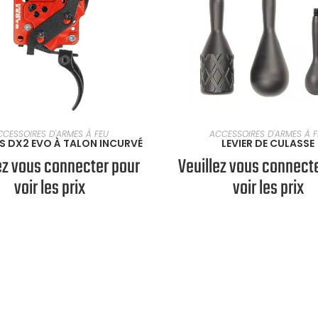
CTIONNER UNE OPTION
SÉLECTIONNER UNE O
CCESSOIRES D'ARMES À FEU
ACCESSOIRES D'ARMES À F
S DX2 EVO À TALON INCURVÉ
LEVIER DE CULASSE
ez vous connecter pour
Veuillez vous connect
voir les prix
voir les prix