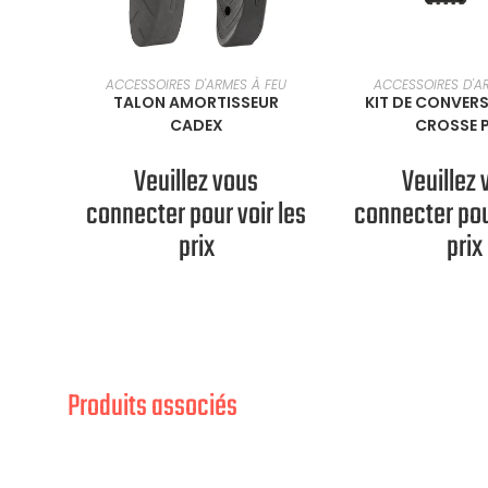
SÉLECTIONNER UNE OPTION
SÉLECTIONNER 
ACCESSOIRES D'ARMES À FEU
ACCESSOIRES D'A
TALON AMORTISSEUR
KIT DE CONVER
CADEX
CROSSE 
Veuillez vous
Veuillez 
connecter pour voir les
connecter pou
prix
prix
Produits associés