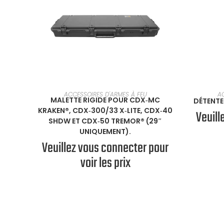
SÉLECTIONNER UNE OPTION
SÉLE
ACCESSOIRES D'ARMES À FEU
A
MALETTE RIGIDE POUR CDX‑MC
DÉTENTE
KRAKEN®, CDX‑300/33 X‑LITE, CDX‑40
Veuill
SHDW ET CDX‑50 TREMOR® (29″
UNIQUEMENT).
Veuillez vous connecter pour
voir les prix