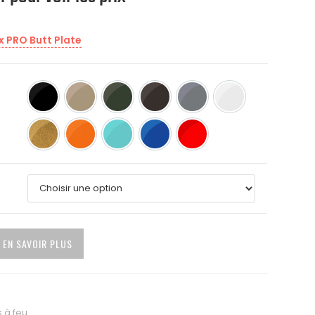
 PRO Butt Plate
Noir (BLK)
Tan (TAN)
Vert O.D. (ODG)
Vortex d'ombre furtif
Gris sniper
Stormtrooper Bla
Bronze brûlé (souligné par de l'or métallique)
Orange de chasse
œuf bleu de rouge-gorge
NRA Bleu
Rouge USMC
EN SAVOIR PLUS
 à feu