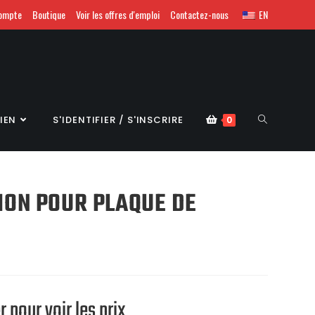
ompte
Boutique
Voir les offres d'emploi
Contactez-nous
EN
IEN
S'IDENTIFIER / S'INSCRIRE
0
ION POUR PLAQUE DE
 pour voir les prix