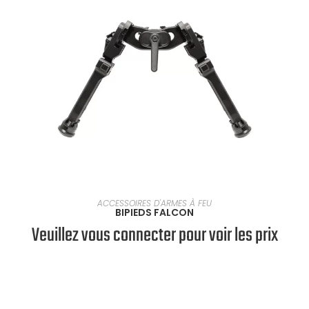
SÉLECTIONNER UNE OPTION
ACCESSOIRES D'ARMES À FEU
BIPIEDS FALCON
Veuillez vous connecter pour voir les prix