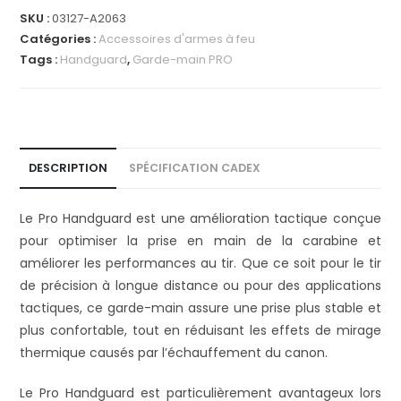
e
SKU :
03127-A2063
r
Catégories :
Accessoires d'armes à feu
n
Tags :
Handguard
,
Garde-main PRO
a
t
i
v
e
DESCRIPTION
SPÉCIFICATION CADEX
:
Le Pro Handguard est une amélioration tactique conçue
pour optimiser la prise en main de la carabine et
améliorer les performances au tir. Que ce soit pour le tir
de précision à longue distance ou pour des applications
tactiques, ce garde-main assure une prise plus stable et
plus confortable, tout en réduisant les effets de mirage
thermique causés par l’échauffement du canon.
Le Pro Handguard est particulièrement avantageux lors