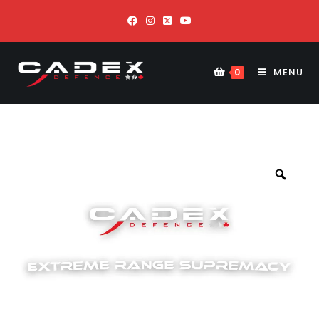
MENU
0