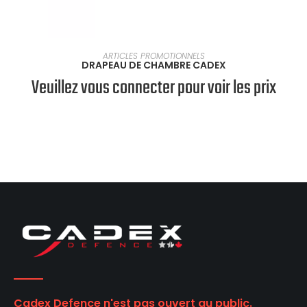
EN SAVOIR PLUS
ARTICLES PROMOTIONNELS
DRAPEAU DE CHAMBRE CADEX
Veuillez vous connecter pour voir les prix
Cadex Defence n'est pas ouvert au public.