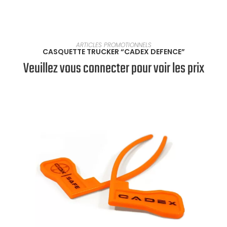
EN SAVOIR PLUS
ARTICLES PROMOTIONNELS
CASQUETTE TRUCKER “CADEX DEFENCE”
Veuillez vous connecter pour voir les prix